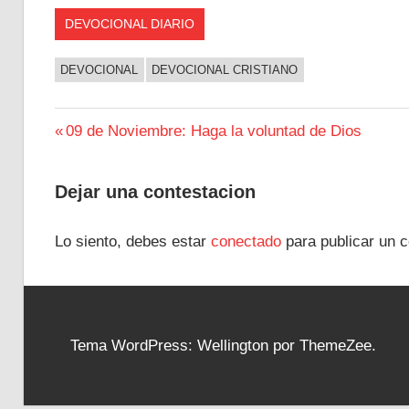
DEVOCIONAL DIARIO
DEVOCIONAL
DEVOCIONAL CRISTIANO
Navegación
Entrada
09 de Noviembre: Haga la voluntad de Dios
anterior:
de
Dejar una contestacion
entradas
Lo siento, debes estar
conectado
para publicar un c
Tema WordPress: Wellington por ThemeZee.