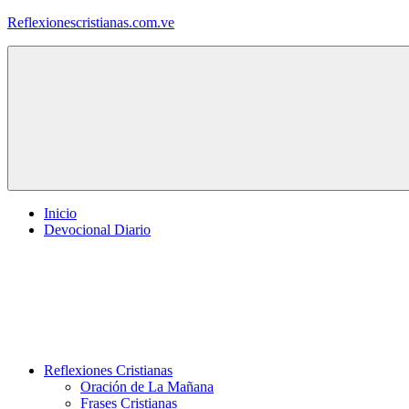
Saltar
Reflexionescristianas.com.ve
al
contenido
Reflexiones
Cristianas
y
Devocionales
Diarios
Inicio
Devocional Diario
Reflexiones Cristianas
Oración de La Mañana
Frases Cristianas