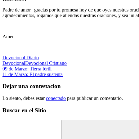
Padre de amor, gracias por tu promesa hoy de que oyes nuestras oracion
agradecimientos, rogamos que atiendas nuestras oraciones, y sea un a
Amen
Devocional Diario
Devocional
Devocional Cristiano
Navegación
Entrada
09 de Marzo: Tierra fértil
anterior:
Siguiente
11 de Marzo: El padre sustenta
de
entrada:
entradas
Dejar una contestacion
Lo siento, debes estar
conectado
para publicar un comentario.
Buscar en el Sitio
Buscar: