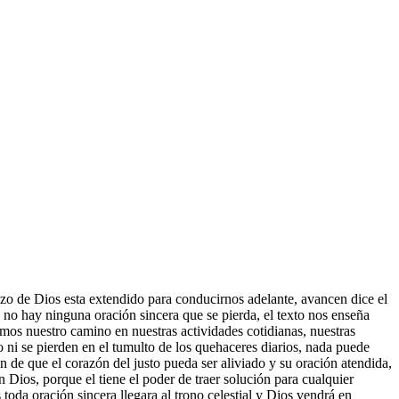
razo de Dios esta extendido para conducirnos adelante, avancen dice el
 no hay ninguna oración sincera que se pierda, el texto nos enseña
mos nuestro camino en nuestras actividades cotidianas, nuestras
o ni se pierden en el tumulto de los quehaceres diarios, nada puede
in de que el corazón del justo pueda ser aliviado y su oración atendida,
ios, porque el tiene el poder de traer solución para cualquier
oda oración sincera llegara al trono celestial y Dios vendrá en