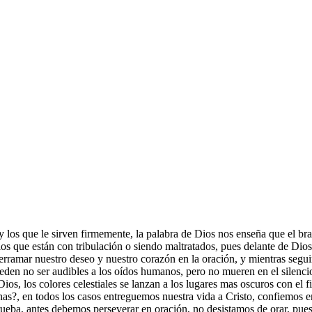
 y los que le sirven firmemente, la palabra de Dios nos enseña que el b
os que están con tribulación o siendo maltratados, pues delante de Dios
rramar nuestro deseo y nuestro corazón en la oración, y mientras segui
pueden no ser audibles a los oídos humanos, pero no mueren en el silenci
Dios, los colores celestiales se lanzan a los lugares mas oscuros con el f
, en todos los casos entreguemos nuestra vida a Cristo, confiemos en D
eba, antes debemos perseverar en oración, no desistamos de orar, pues t