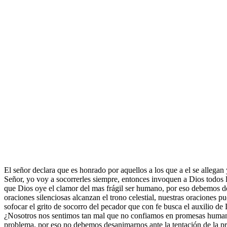
El señor declara que es honrado por aquellos a los que a el se allegan
Señor, yo voy a socorrerles siempre, entonces invoquen a Dios todos l
que Dios oye el clamor del mas frágil ser humano, por eso debemos de
oraciones silenciosas alcanzan el trono celestial, nuestras oraciones 
sofocar el grito de socorro del pecador que con fe busca el auxilio de 
¿Nosotros nos sentimos tan mal que no confiamos en promesas humanas?
problema, por eso no debemos desanimarnos ante la tentación de la pru