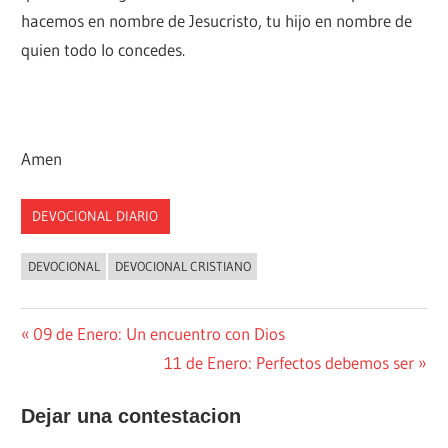
hacemos en nombre de Jesucristo, tu hijo en nombre de
quien todo lo concedes.
Amen
DEVOCIONAL DIARIO
DEVOCIONAL
DEVOCIONAL CRISTIANO
Navegación
Entrada
09 de Enero: Un encuentro con Dios
anterior:
Siguiente
11 de Enero: Perfectos debemos ser
de
entrada:
entradas
Dejar una contestacion