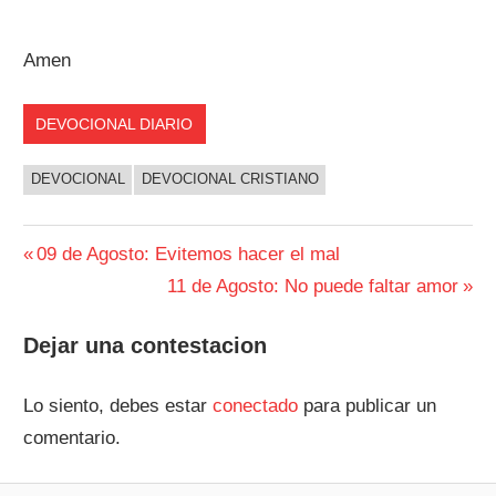
Amen
DEVOCIONAL DIARIO
DEVOCIONAL
DEVOCIONAL CRISTIANO
Navegación
Entrada
09 de Agosto: Evitemos hacer el mal
anterior:
Siguiente
11 de Agosto: No puede faltar amor
de
entrada:
entradas
Dejar una contestacion
Lo siento, debes estar
conectado
para publicar un
comentario.