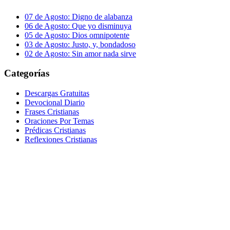
07 de Agosto: Digno de alabanza
06 de Agosto: Que yo disminuya
05 de Agosto: Dios omnipotente
03 de Agosto: Justo, y, bondadoso
02 de Agosto: Sin amor nada sirve
Categorías
Descargas Gratuitas
Devocional Diario
Frases Cristianas
Oraciones Por Temas
Prédicas Cristianas
Reflexiones Cristianas