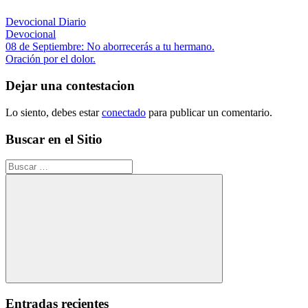
Devocional Diario
Devocional
Navegación
Entrada
08 de Septiembre: No aborrecerás a tu hermano.
anterior:
Siguiente
Oración por el dolor.
de
entrada:
entradas
Dejar una contestacion
Lo siento, debes estar
conectado
para publicar un comentario.
Buscar en el Sitio
Buscar:
Buscar
Entradas recientes