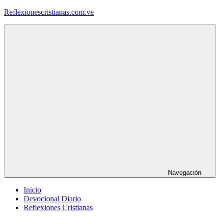
Saltar
Reflexionescristianas.com.ve
al
contenido
Reflexiones
Cristianas
y
Devocionales
Diarios
Navegación
Inicio
Devocional Diario
Reflexiones Cristianas