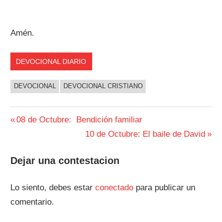
Amén.
DEVOCIONAL DIARIO
DEVOCIONAL
DEVOCIONAL CRISTIANO
Navegación
Entrada
08 de Octubre: Bendición familiar
anterior:
Siguiente
10 de Octubre: El baile de David
de
entrada:
entradas
Dejar una contestacion
Lo siento, debes estar
conectado
para publicar un
comentario.