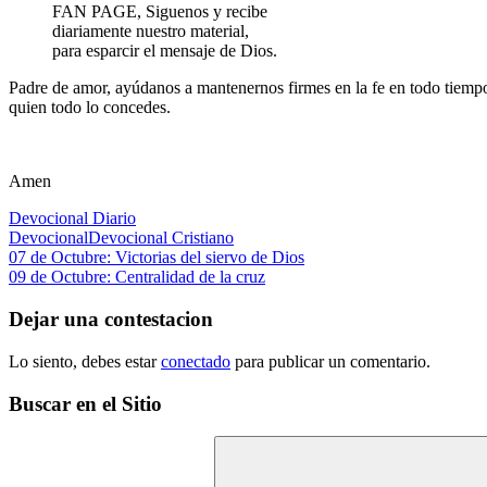
FAN PAGE, Siguenos y recibe
diariamente nuestro material,
para esparcir el mensaje de Dios.
Padre de amor, ayúdanos a mantenernos firmes en la fe en todo tiempo
quien todo lo concedes.
Amen
Devocional Diario
Devocional
Devocional Cristiano
Navegación
Entrada
07 de Octubre: Victorias del siervo de Dios
anterior:
Siguiente
09 de Octubre: Centralidad de la cruz
de
entrada:
entradas
Dejar una contestacion
Lo siento, debes estar
conectado
para publicar un comentario.
Buscar en el Sitio
Buscar: