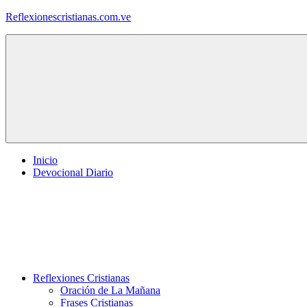
Saltar
Reflexionescristianas.com.ve
al
contenido
Reflexiones
Cristianas
y
Devocionales
Diarios
Inicio
Devocional Diario
Reflexiones Cristianas
Oración de La Mañana
Frases Cristianas