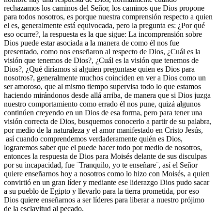
rechazamos los caminos del Señor, los caminos que Dios propone
para todos nosotros, es porque nuestra comprensión respecto a quien
el es, generalmente está equivocada, pero la pregunta es: ¿Por qué
eso ocurre?, la respuesta es la que sigue: La incomprensión sobre
Dios puede estar asociada a la manera de como él nos fue
presentado, como nos enseñaron al respecto de Dios, ¿Cuál es la
visión que tenemos de Dios?, ¿Cuál es la visión que tenemos de
Dios?, ¿Qué diríamos si alguien preguntase quien es Dios para
nosotros?, generalmente muchos coinciden en ver a Dios como un
ser amoroso, que al mismo tiempo supervisa todo lo que estamos
haciendo mirándonos desde allá arriba, de manera que si Dios juzga
nuestro comportamiento como errado él nos pune, quizá algunos
continúen creyendo en un Dios de esa forma, pero para tener una
visión correcta de Dios, busquemos conocerlo a partir de su palabra,
por medio de la naturaleza y el amor manifestado en Cristo Jesús,
así cuando comprendemos verdaderamente quién es Dios,
lograremos saber que el puede hacer todo por medio de nosotros,
entonces la respuesta de Dios para Moisés delante de sus disculpas
por su incapacidad, fue ¨Tranquilo, yo te enseñare¨, así el Señor
quiere enseñarnos hoy a nosotros como lo hizo con Moisés, a quien
convirtió en un gran líder y mediante ese liderazgo Dios pudo sacar
a su pueblo de Egipto y llevarlo para la tierra prometida, por eso
Dios quiere enseñarnos a ser líderes para liberar a nuestro prójimo
de la esclavitud al pecado.