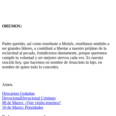
OREMOS:
Padre querido, así como enseñaste a Moisés, enséñanos también a
ser grandes líderes, a contribuir a libertar a nuestro prójimo de la
esclavitud al pecado, fortalécenos diariamente, porque queremos
cumplir tu voluntad y ser mejores siervos cada vez. Es nuestra
oración hoy, que hacemos en nombre de Jesucristo tu hijo, en
nombre de quien todo lo concedes.
Amen.
Descargas Gratuitas
Devocional
Devocional Cristiano
Navegación
Entrada
08 de Marzo: ¿Que visión tenemos?
anterior:
Siguiente
10 de Marzo: Prioridades
de
entrada: