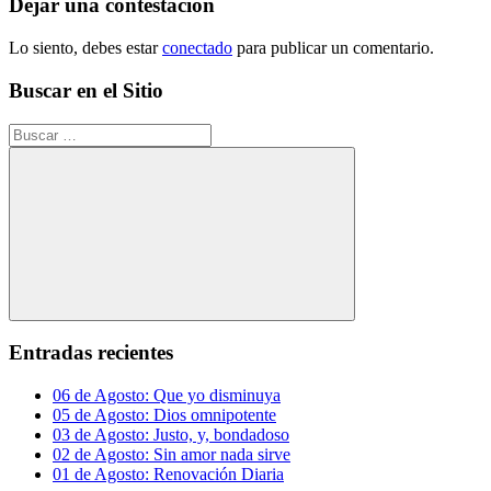
entradas
Dejar una contestacion
Lo siento, debes estar
conectado
para publicar un comentario.
Buscar en el Sitio
Buscar:
Buscar
Entradas recientes
06 de Agosto: Que yo disminuya
05 de Agosto: Dios omnipotente
03 de Agosto: Justo, y, bondadoso
02 de Agosto: Sin amor nada sirve
01 de Agosto: Renovación Diaria