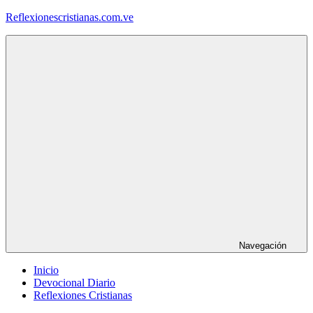
Saltar
Reflexionescristianas.com.ve
al
contenido
Reflexiones
Cristianas
y
Devocionales
Diarios
Navegación
Inicio
Devocional Diario
Reflexiones Cristianas