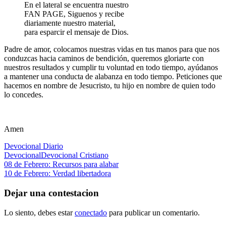
En el lateral se encuentra nuestro
FAN PAGE, Siguenos y recibe
diariamente nuestro material,
para esparcir el mensaje de Dios.
Padre de amor, colocamos nuestras vidas en tus manos para que nos
conduzcas hacia caminos de bendición, queremos gloriarte con
nuestros resultados y cumplir tu voluntad en todo tiempo, ayúdanos
a mantener una conducta de alabanza en todo tiempo. Peticiones que
hacemos en nombre de Jesucristo, tu hijo en nombre de quien todo
lo concedes.
Amen
Devocional Diario
Devocional
Devocional Cristiano
Navegación
Entrada
08 de Febrero: Recursos para alabar
anterior:
Siguiente
10 de Febrero: Verdad libertadora
de
entrada:
entradas
Dejar una contestacion
Lo siento, debes estar
conectado
para publicar un comentario.