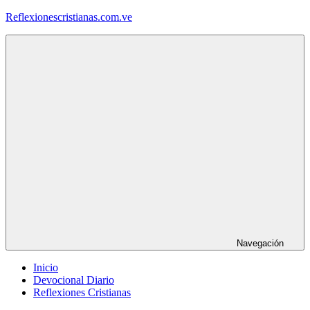
Saltar
Reflexionescristianas.com.ve
al
contenido
Reflexiones
Cristianas
y
Devocionales
Diarios
Navegación
Inicio
Devocional Diario
Reflexiones Cristianas