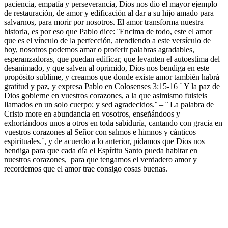
paciencia, empatía y perseverancia, Dios nos dio el mayor ejemplo
de restauración, de amor y edificación al dar a su hijo amado para
salvarnos, para morir por nosotros. El amor transforma nuestra
historia, es por eso que Pablo dice: ¨Encima de todo, este el amor
que es el vínculo de la perfección, atendiendo a este versículo de
hoy, nosotros podemos amar o proferir palabras agradables,
esperanzadoras, que puedan edificar, que levanten el autoestima del
desanimado, y que salven al oprimido, Dios nos bendiga en este
propósito sublime, y creamos que donde existe amor también habrá
gratitud y paz, y expresa Pablo en Colosenses 3:15-16 ¨ Y la paz de
Dios gobierne en vuestros corazones, a la que asimismo fuisteis
llamados en un solo cuerpo; y sed agradecidos.¨ – ¨ La palabra de
Cristo more en abundancia en vosotros, enseñándoos y
exhortándoos unos a otros en toda sabiduría, cantando con gracia en
vuestros corazones al Señor con salmos e himnos y cánticos
espirituales.¨, y de acuerdo a lo anterior, pidamos que Dios nos
bendiga para que cada día el Espíritu Santo pueda habitar en
nuestros corazones, para que tengamos el verdadero amor y
recordemos que el amor trae consigo cosas buenas.