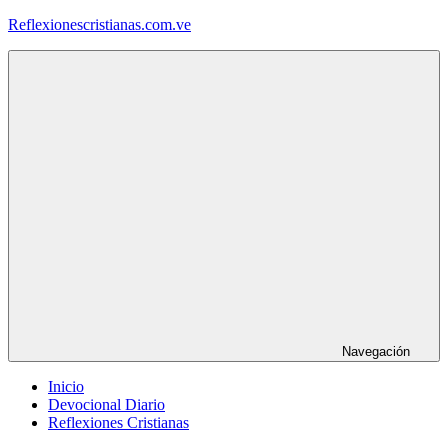
Saltar
Reflexionescristianas.com.ve
al
contenido
Reflexiones
Cristianas
y
Devocionales
Diarios
Navegación
Inicio
Devocional Diario
Reflexiones Cristianas