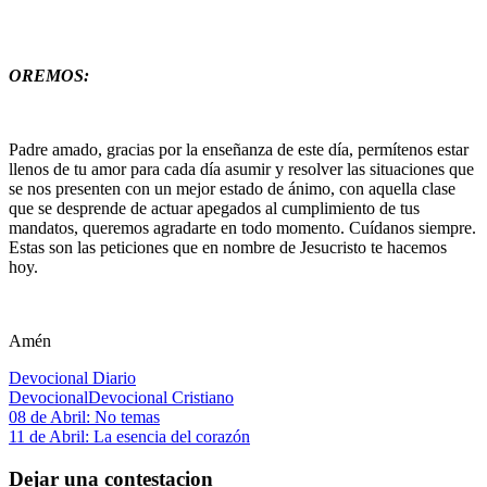
OREMOS:
Padre amado, gracias por la enseñanza de este día, permítenos estar
llenos de tu amor para cada día asumir y resolver las situaciones que
se nos presenten con un mejor estado de ánimo, con aquella clase
que se desprende de actuar apegados al cumplimiento de tus
mandatos, queremos agradarte en todo momento. Cuídanos siempre.
Estas son las peticiones que en nombre de Jesucristo te hacemos
hoy.
Amén
Devocional Diario
Devocional
Devocional Cristiano
Navegación
Entrada
08 de Abril: No temas
anterior:
Siguiente
11 de Abril: La esencia del corazón
de
entrada:
entradas
Dejar una contestacion