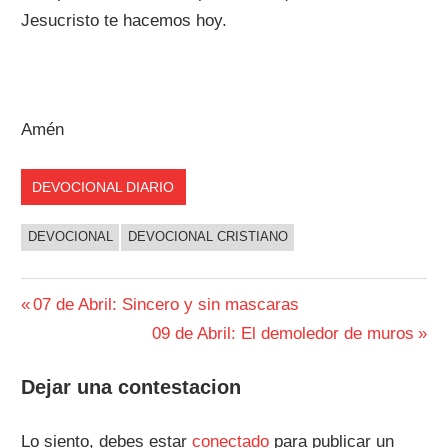
Jesucristo te hacemos hoy.
Amén
DEVOCIONAL DIARIO
DEVOCIONAL
DEVOCIONAL CRISTIANO
Navegación
Entrada
07 de Abril: Sincero y sin mascaras
anterior:
Siguiente
09 de Abril: El demoledor de muros
de
entrada:
entradas
Dejar una contestacion
Lo siento, debes estar
conectado
para publicar un