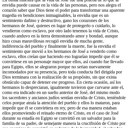
envidia puede causar en la vida de las personas, pero nos alegra el
corazón saber que Dios tiene el poder para transformar una aparente
tragedia en bendiciones inimaginables, la envidia que es un
sentimiento dañino y destructivo, gano los corazones de los
hermanos de José, quienes en lugar de protegerlo o cuidarlo, lo
vendieron como esclavo, por otro lado tenemos la vida de Cristo,
cuando anduvo en la tierra demostrando amor y bondad, aunque
hizo cosas maravillosas recogió envidia de mucha gente,
indiferencia del pueblo y finalmente la muerte, fue la envidia el
sentimiento que movió a los hermanos de José a venderlo como
esclavo, ellos creían que haciendo eso lograrían impedir que él se
convirtiese en un personaje mayor que ellos, así cuando fue llevado
para Egipto, ellos se alegraron porque no serian nuevamente
incomodados por su presencia, pero toda conducta fiel dirigida por
Dios terminara con la realización de su propósito, sin que exista
obstáculo capaz de detener ese progreso. En cierta ocasión, así los
hermanos lo despreciaran, igualmente tuvieron que curvarse ante el,
como era indicado en un sueño anterior de José, del mismo modo
los sacerdotes y ancianos judíos sentían envidia de Cristo, teniéndole
celos porque atraía la atención del pueblo y ellos lo mataron, para
impedir que él se convirtiera en rey, pero de esa manera estaban
ellos promoviendo el reinado eterno de Cristo, en el caso de José
durante su estadía en Egipto se convirtió en un salvador para la
familia de su padre, de semejante manera la crucifixión de Cristo por