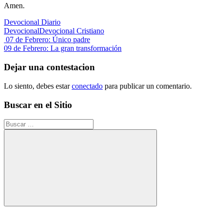
Amen.
Devocional Diario
Devocional
Devocional Cristiano
Navegación
Entrada
07 de Febrero: Único padre
anterior:
Siguiente
09 de Febrero: La gran transformación
de
entrada:
entradas
Dejar una contestacion
Lo siento, debes estar
conectado
para publicar un comentario.
Buscar en el Sitio
Buscar:
Buscar