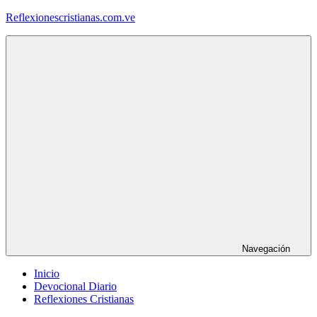
Saltar
Reflexionescristianas.com.ve
al
contenido
Reflexiones
Cristianas
y
Devocionales
Diarios
Navegación
Inicio
Devocional Diario
Reflexiones Cristianas