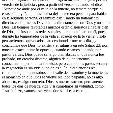
veredas de la justicia¨, pero a partir del verso 4, cuando él dice:
¨Aunque yo ande por el valle de la muerte, no temeré porque tú
estás conmigo¨, aquí el salmista deja la tercera persona para hablar
en la segunda persona, el salmista está usando un tratamiento
directo, en la pruebas David habla directamente con Dios y no sobre
Dios. En tiempos favorables muchos están dispuestos a hablar bien
de Dios, incluso en las redes sociales, pero no hablar con él, pues
durante las tempestades de la vida el apagón de la fe viene, y solo
pensamientos equivocados parecen inundar nuestros días, y
concluimos que Dios no existe, y el salmista en este Salmo 23, nos
muestra exactamente lo opuesto, cuando estamos andando por
pastor verdes, Dios puede ser algo bien abstracto, que nunca fue
probado, un creador distante, alguien de quien tenemos
conocimiento pero nunca fue visto, pero cuando los pastos secan y
la vegetación es sin vida ni color, es allí que el Señor es real
caminando junto a nosotros en el valle de la sombre y la muerte, es
el momento en que Dios se vuelve realidad palpable, no es algo
abstracto, es algo concreto, Dios es nuestro socorro permanente
todos los días de nuestra vida y si cumplimos su voluntad, como
Jesús lo hizo, vamos a ser vencedores, así esta escrito.