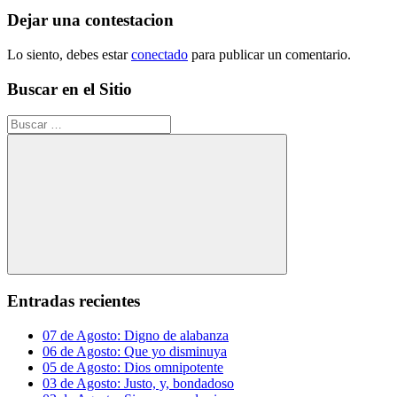
entrada:
entradas
Dejar una contestacion
Lo siento, debes estar
conectado
para publicar un comentario.
Buscar en el Sitio
Buscar:
Buscar
Entradas recientes
07 de Agosto: Digno de alabanza
06 de Agosto: Que yo disminuya
05 de Agosto: Dios omnipotente
03 de Agosto: Justo, y, bondadoso