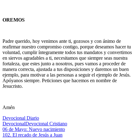
OREMOS
Padre querido, hoy venimos ante ti, gozosos y con ánimo de
reafirmar nuestro compromiso contigo, porque deseamos hacer tu
voluntad, cumplir íntegramente todos tus mandatos y convertirnos
en siervos agradables a ti, necesitamos que siempre seas nuestra
fortaleza, que estes junto a nosotros, pues vamos a proceder de
manera correcta, ajustada a tus disposiciones y daremos un buen
ejemplo, para motivar a las personas a seguir el ejemplo de Jesús.
Apóyanos siempre. Peticiones que hacemos en nombre de
Jesucristo.
Amén
Devocional Diario
Devocional
Devocional Cristiano
Navegación
Entrada
06 de Mayo: Nuevo nacimiento
anterior:
Siguiente
102. El recado de Jesús a Juan
de