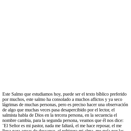
Este Salmo que estudiamos hoy, puede ser el texto bíblico preferido
por muchos, este salmo ha consolado a muchos aflictos y ya seco
lágrimas de muchas personas, pero es preciso hacer una observación
de algo que muchas veces pasa desapercibido por el lector, el
salmista habla de Dios en la tercera persona, en la secuencia el
nombre cambia, para la segunda persona, veamos que él nos dice:
¨El Señor es mi pastor, nada me faltará, el me hace reposar, el me
lleva para aguas de descanso, el refrigera mi alma, me guía por las