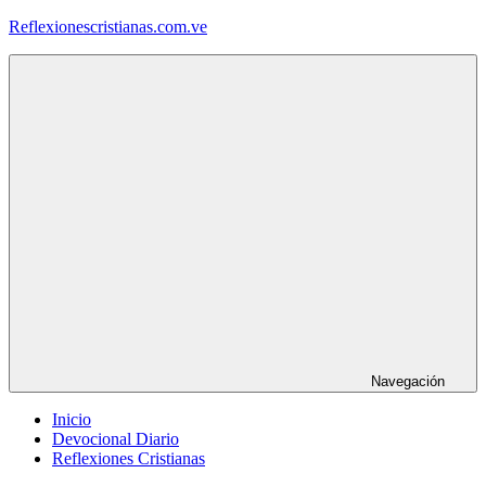
Saltar
Reflexionescristianas.com.ve
al
contenido
Reflexiones
Cristianas
y
Devocionales
Diarios
Navegación
Inicio
Devocional Diario
Reflexiones Cristianas