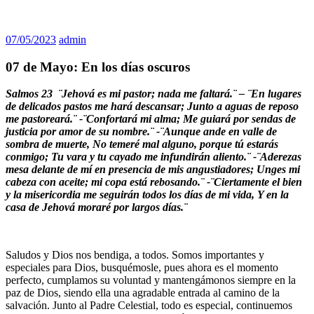
07/05/2023
admin
07 de Mayo: En los días oscuros
Salmos 23 ¨Jehová es mi pastor; nada me faltará.¨ – ¨En lugares
de delicados pastos me hará descansar;
Junto a aguas de reposo
me pastoreará.¨ -¨Confortará mi alma; Me guiará por sendas de
justicia por amor de su nombre.¨ -¨Aunque ande en valle de
sombra de muerte, No temeré mal alguno, porque tú estarás
conmigo; Tu vara y tu cayado me infundirán aliento.¨ -¨Aderezas
mesa delante de mí en presencia de mis angustiadores; Unges mi
cabeza con aceite; mi copa está rebosando.¨ -¨Ciertamente el bien
y la misericordia me seguirán todos los días de mi vida, Y en la
casa de Jehová moraré por largos días.¨
Saludos y Dios nos bendiga, a todos. Somos importantes y
especiales para Dios, busquémosle, pues ahora es el momento
perfecto, cumplamos su voluntad y mantengámonos siempre en la
paz de Dios, siendo ella una agradable entrada al camino de la
salvación. Junto al Padre Celestial, todo es especial, continuemos