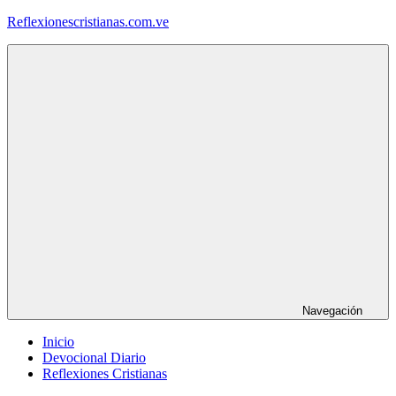
Saltar
Reflexionescristianas.com.ve
al
contenido
Reflexiones
Cristianas
y
Devocionales
Diarios
Navegación
Inicio
Devocional Diario
Reflexiones Cristianas