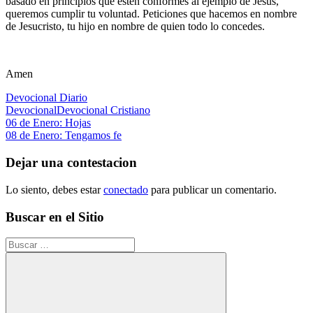
basado en principios que estén conformes al ejemplo de Jesús,
queremos cumplir tu voluntad. Peticiones que hacemos en nombre
de Jesucristo, tu hijo en nombre de quien todo lo concedes.
Amen
Devocional Diario
Devocional
Devocional Cristiano
Navegación
Entrada
06 de Enero: Hojas
anterior:
Siguiente
08 de Enero: Tengamos fe
de
entrada:
entradas
Dejar una contestacion
Lo siento, debes estar
conectado
para publicar un comentario.
Buscar en el Sitio
Buscar: