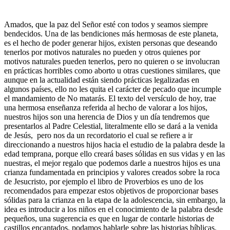
Amados, que la paz del Señor esté con todos y seamos siempre
bendecidos. Una de las bendiciones más hermosas de este planeta,
es el hecho de poder generar hijos, existen personas que deseando
tenerlos por motivos naturales no pueden y otros quienes por
motivos naturales pueden tenerlos, pero no quieren o se involucran
en prácticas horribles como aborto u otras cuestiones similares, que
aunque en la actualidad están siendo prácticas legalizadas en
algunos países, ello no les quita el carácter de pecado que incumple
el mandamiento de No matarás. El texto del versículo de hoy, trae
una hermosa enseñanza referida al hecho de valorar a los hijos,
nuestros hijos son una herencia de Dios y un día tendremos que
presentarlos al Padre Celestial, literalmente ello se dará a la venida
de Jesús, pero nos da un recordatorio el cual se refiere a ir
direccionando a nuestros hijos hacia el estudio de la palabra desde la
edad temprana, porque ello creará bases sólidas en sus vidas y en las
nuestras, el mejor regalo que podemos darle a nuestros hijos es una
crianza fundamentada en principios y valores creados sobre la roca
de Jesucristo, por ejemplo el libro de Proverbios es uno de los
recomendados para empezar estos objetivos de proporcionar bases
sólidas para la crianza en la etapa de la adolescencia, sin embargo, la
idea es introducir a los niños en el conocimiento de la palabra desde
pequeños, una sugerencia es que en lugar de contarle historias de
castillos encantados, podamos hablarle sobre las historias bíblicas.