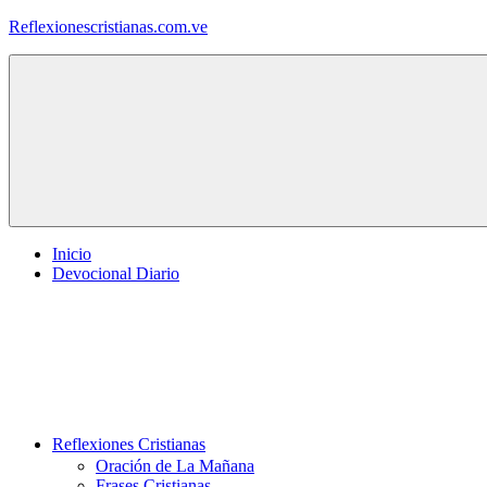
Saltar
Reflexionescristianas.com.ve
al
contenido
Reflexiones
Cristianas
y
Devocionales
Diarios
Inicio
Devocional Diario
Reflexiones Cristianas
Oración de La Mañana
Frases Cristianas