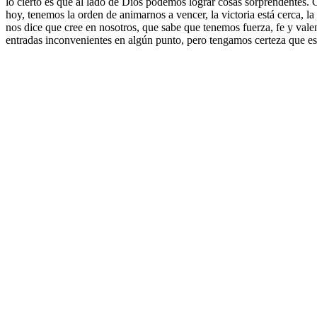
lo cierto es que al lado de Dios podemos lograr cosas sorprendentes. Ci
hoy, tenemos la orden de animarnos a vencer, la victoria está cerca, l
nos dice que cree en nosotros, que sabe que tenemos fuerza, fe y vale
entradas inconvenientes en algún punto, pero tengamos certeza que e