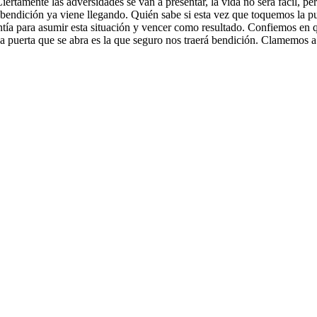
ertamente las adversidades se van a presentar, la vida no será fácil, pe
a bendición ya viene llegando. Quién sabe si esta vez que toquemos la p
ntía para asumir esta situación y vencer como resultado. Confiemos en 
sa puerta que se abra es la que seguro nos traerá bendición. Clamemos 