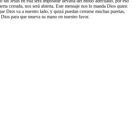
ro sin Jesús en ella será imposible llevarla del modo adecuado, por eso
uerta cerrada, nos será abierta. Este mensaje nos lo manda Dios quien
que Dios va a nuestro lado, y quizá puedan cerrarse muchas puertas,
a Dios para que mueva su mano en nuestro favor.