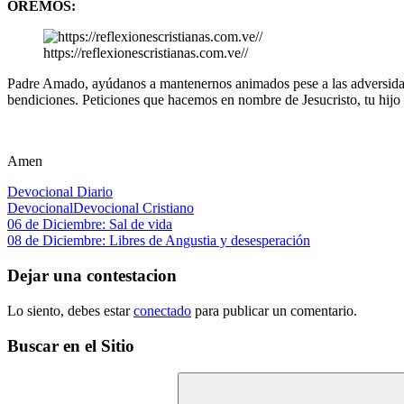
OREMOS:
https://reflexionescristianas.com.ve//
Padre Amado, ayúdanos a mantenernos animados pese a las adversidade
bendiciones. Peticiones que hacemos en nombre de Jesucristo, tu hijo
Amen
Devocional Diario
Devocional
Devocional Cristiano
Navegación
Entrada
06 de Diciembre: Sal de vida
anterior:
Siguiente
08 de Diciembre: Libres de Angustia y desesperación
de
entrada:
entradas
Dejar una contestacion
Lo siento, debes estar
conectado
para publicar un comentario.
Buscar en el Sitio
Buscar: