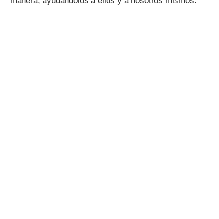
manera, ayudándolos a ellos y a nosotros mismos.