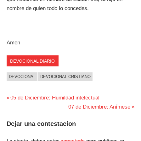
nombre de quien todo lo concedes.
Amen
DEVOCIONAL DIARIO
DEVOCIONAL
DEVOCIONAL CRISTIANO
Navegación
Entrada
05 de Diciembre: Humildad intelectual
anterior:
Siguiente
07 de Diciembre: Anímese
de
entrada:
entradas
Dejar una contestacion