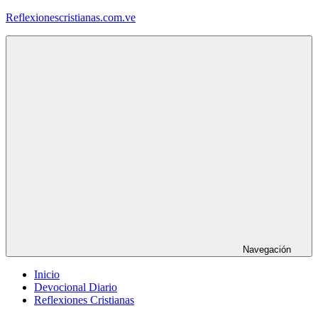
Saltar
Reflexionescristianas.com.ve
al
contenido
Reflexiones
Cristianas
y
Devocionales
Diarios
Navegación
Inicio
Devocional Diario
Reflexiones Cristianas