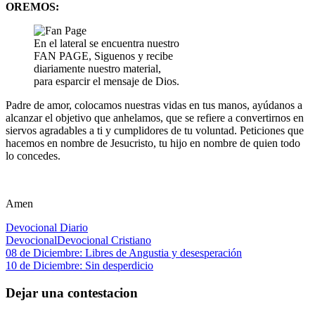
OREMOS:
En el lateral se encuentra nuestro
FAN PAGE, Siguenos y recibe
diariamente nuestro material,
para esparcir el mensaje de Dios.
Padre de amor, colocamos nuestras vidas en tus manos, ayúdanos a
alcanzar el objetivo que anhelamos, que se refiere a convertirnos en
siervos agradables a ti y cumplidores de tu voluntad. Peticiones que
hacemos en nombre de Jesucristo, tu hijo en nombre de quien todo
lo concedes.
Amen
Devocional Diario
Devocional
Devocional Cristiano
Navegación
Entrada
08 de Diciembre: Libres de Angustia y desesperación
anterior:
Siguiente
10 de Diciembre: Sin desperdicio
de
entrada:
entradas
Dejar una contestacion