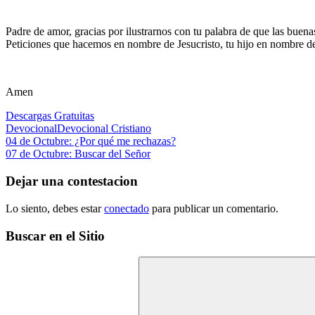
Padre de amor, gracias por ilustrarnos con tu palabra de que las bue
Peticiones que hacemos en nombre de Jesucristo, tu hijo en nombre d
Amen
Descargas Gratuitas
Devocional
Devocional Cristiano
Navegación
Entrada
04 de Octubre: ¿Por qué me rechazas?
anterior:
Siguiente
07 de Octubre: Buscar del Señor
de
entrada:
entradas
Dejar una contestacion
Lo siento, debes estar
conectado
para publicar un comentario.
Buscar en el Sitio
Buscar: