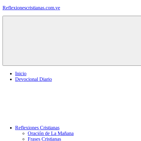
Saltar
Reflexionescristianas.com.ve
al
contenido
Reflexiones
Cristianas
y
Devocionales
Diarios
Inicio
Devocional Diario
Reflexiones Cristianas
Oración de La Mañana
Frases Cristianas