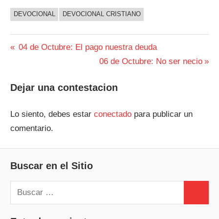
DEVOCIONAL
DEVOCIONAL CRISTIANO
Navegación
Entrada
04 de Octubre: El pago nuestra deuda
anterior:
Siguiente
06 de Octubre: No ser necio
de
entrada:
entradas
Dejar una contestacion
Lo siento, debes estar
conectado
para publicar un
comentario.
Buscar en el Sitio
Buscar:
Buscar