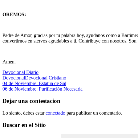
OREMOS:
Padre de Amor, gracias por tu palabra hoy, ayudanos como a Bartimeo e
convertirnos en siervos agradables a ti. Contribuye con nosotros. Son
Amen.
Devocional Diario
Devocional
Devocional Cristiano
Navegación
Entrada
04 de Noviembre: Estatua de Sal
anterior:
Siguiente
06 de Noviembre: Purificación Necesaria
de
entrada:
entradas
Dejar una contestacion
Lo siento, debes estar
conectado
para publicar un comentario.
Buscar en el Sitio
Buscar: