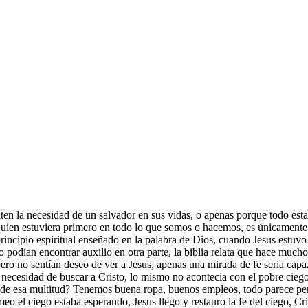
en la necesidad de un salvador en sus vidas, o apenas porque todo esta 
quien estuviera primero en todo lo que somos o hacemos, es únicamente 
incipio espiritual enseñado en la palabra de Dios, cuando Jesus estuvo aqu
 podían encontrar auxilio en otra parte, la biblia relata que hace mucho 
ero no sentían deseo de ver a Jesus, apenas una mirada de fe seria capaz
la necesidad de buscar a Cristo, lo mismo no acontecia con el pobre cieg
de esa multitud? Tenemos buena ropa, buenos empleos, todo parece perf
o el ciego estaba esperando, Jesus llego y restauro la fe del ciego, Cris