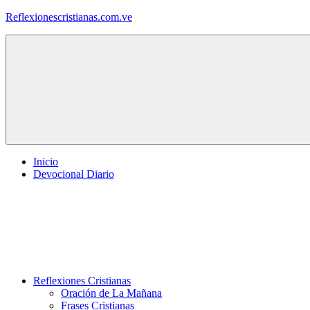
Saltar
Reflexionescristianas.com.ve
al
contenido
Reflexiones
Cristianas
y
Devocionales
Diarios
Inicio
Devocional Diario
Reflexiones Cristianas
Oración de La Mañana
Frases Cristianas