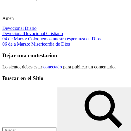
Amen
Devocional Diario
Devocional
Devocional Cristiano
Navegación
Entrada
04 de Marzo: Coloquemos nuestra esperanza en Dios.
anterior:
Siguiente
06 de a Marzo: Misericordia de Dios
de
entrada:
entradas
Dejar una contestacion
Lo siento, debes estar
conectado
para publicar un comentario.
Buscar en el Sitio
Buscar: