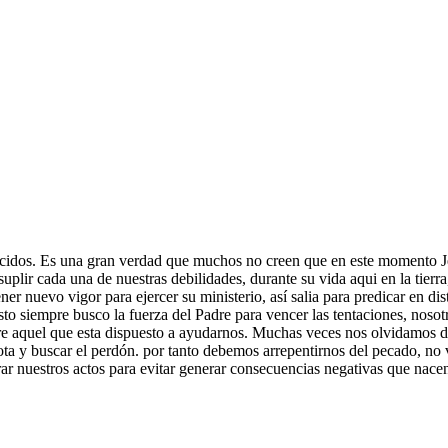
idos. Es una gran verdad que muchos no creen que en este momento Jes
suplir cada una de nuestras debilidades, durante su vida aqui en la tierra
er nuevo vigor para ejercer su ministerio, así salia para predicar en dist
isto siempre busco la fuerza del Padre para vencer las tentaciones, nos
bre aquel que esta dispuesto a ayudarnos. Muchas veces nos olvidamos d
ta y buscar el perdón. por tanto debemos arrepentirnos del pecado, no
r nuestros actos para evitar generar consecuencias negativas que nace