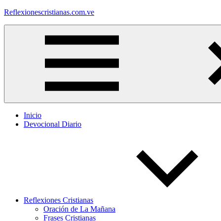
Saltar
Reflexionescristianas.com.ve
al
contenido
Reflexiones
Cristianas
y
Devocionales
Diarios
Inicio
Devocional Diario
Reflexiones Cristianas
Oración de La Mañana
Frases Cristianas