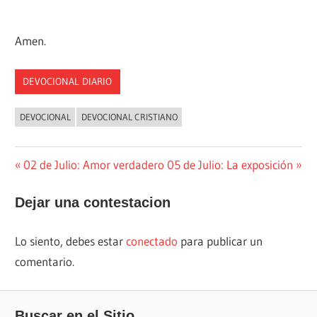
Amen.
DEVOCIONAL DIARIO
DEVOCIONAL
DEVOCIONAL CRISTIANO
Navegación
Entrada
Siguiente
02 de Julio: Amor verdadero
05 de Julio: La exposición
anterior:
entrada:
de
Dejar una contestacion
entradas
Lo siento, debes estar
conectado
para publicar un
comentario.
Buscar en el Sitio