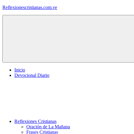
Saltar
Reflexionescristianas.com.ve
al
contenido
Reflexiones
Cristianas
y
Devocionales
Diarios
Inicio
Devocional Diario
Reflexiones Cristianas
Oración de La Mañana
Frases Cristianas