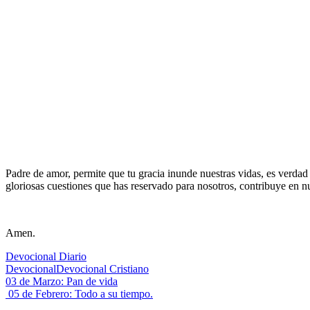
Padre de amor, permite que tu gracia inunde nuestras vidas, es verda
gloriosas cuestiones que has reservado para nosotros, contribuye en n
Amen.
Devocional Diario
Devocional
Devocional Cristiano
Navegación
Entrada
03 de Marzo: Pan de vida
anterior:
Siguiente
05 de Febrero: Todo a su tiempo.
de
entrada: