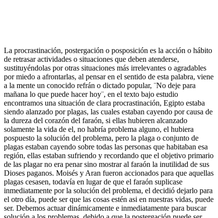
La procrastinación, postergación o posposición es la acción o hábito
de retrasar actividades o situaciones que deben atenderse,
sustituyéndolas por otras situaciones más irrelevantes o agradables
por miedo a afrontarlas, al pensar en el sentido de esta palabra, viene
a la mente un conocido refrán o dictado popular, ¨No deje para
mañana lo que puede hacer hoy¨, en el texto bajo estudio
encontramos una situación de clara procrastinación, Egipto estaba
siendo alanzado por plagas, las cuales estaban cayendo por causa de
la dureza del corazón del faraón, si ellas hubieren alcanzado
solamente la vida de el, no habría problema alguno, el hubiera
pospuesto la solución del problema, pero la plaga o conjunto de
plagas estaban cayendo sobre todas las personas que habitaban esa
región, ellas estaban sufriendo y recordando que el objetivo primario
de las plagar no era penar sino mostrar al faraón la inutilidad de sus
Dioses paganos. Moisés y Aran fueron accionados para que aquellas
plagas cesasen, todavía en lugar de que el faraón suplicase
inmediatamente por la solución del problema, el decidió dejarlo para
el otro día, puede ser que las cosas estén asi en nuestras vidas, puede
ser. Debemos actuar dinámicamente e inmediatamente para buscar
solución a los problemas, debido a que la postergación puede ser