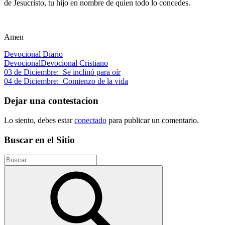
de Jesucristo, tu hijo en nombre de quien todo lo concedes.
Amen
Devocional Diario
Devocional
Devocional Cristiano
Navegación
Entrada
03 de Diciembre: Se inclinó para oír
anterior:
Siguiente
04 de Diciembre: Comienzo de la vida
de
entrada:
entradas
Dejar una contestacion
Lo siento, debes estar
conectado
para publicar un comentario.
Buscar en el Sitio
Buscar: