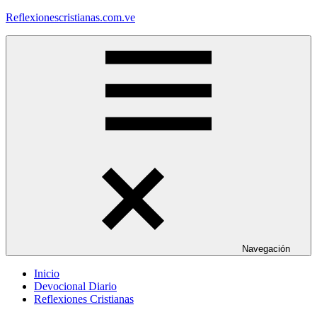
Saltar
Reflexionescristianas.com.ve
al
contenido
Reflexiones
Cristianas
y
Devocionales
Diarios
Navegación
Inicio
Devocional Diario
Reflexiones Cristianas