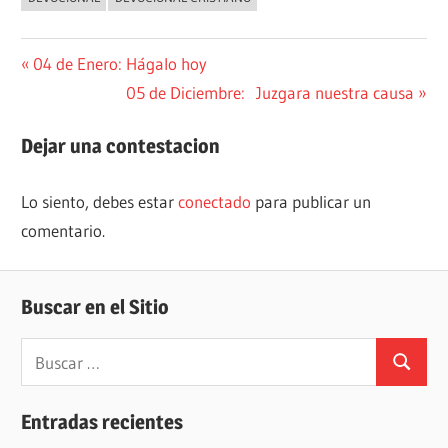
Navegación
Entrada
04 de Enero: Hágalo hoy
anterior:
Siguiente
05 de Diciembre: Juzgara nuestra causa
de
entrada:
entradas
Dejar una contestacion
Lo siento, debes estar
conectado
para publicar un
comentario.
Buscar en el Sitio
Buscar:
Buscar
Entradas recientes