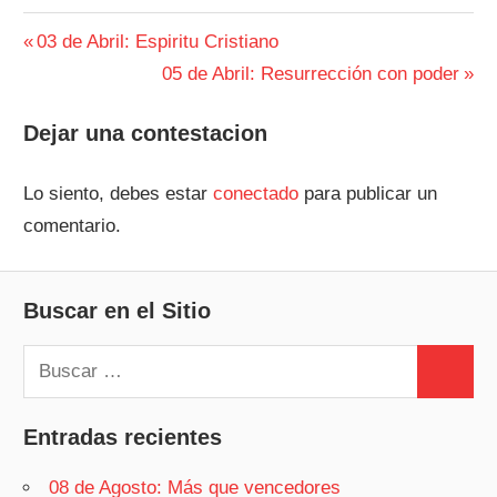
Navegación
Entrada
03 de Abril: Espiritu Cristiano
anterior:
Siguiente
05 de Abril: Resurrección con poder
de
entrada:
entradas
Dejar una contestacion
Lo siento, debes estar
conectado
para publicar un
comentario.
Buscar en el Sitio
Buscar:
Buscar
Entradas recientes
08 de Agosto: Más que vencedores