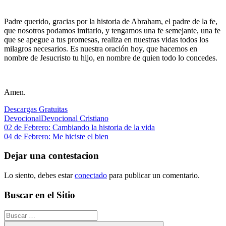
Padre querido, gracias por la historia de Abraham, el padre de la fe,
que nosotros podamos imitarlo, y tengamos una fe semejante, una fe
que se apegue a tus promesas, realiza en nuestras vidas todos los
milagros necesarios. Es nuestra oración hoy, que hacemos en
nombre de Jesucristo tu hijo, en nombre de quien todo lo concedes.
Amen.
Descargas Gratuitas
Devocional
Devocional Cristiano
Navegación
Entrada
02 de Febrero: Cambiando la historia de la vida
anterior:
Siguiente
04 de Febrero: Me hiciste el bien
de
entrada:
entradas
Dejar una contestacion
Lo siento, debes estar
conectado
para publicar un comentario.
Buscar en el Sitio
Buscar: