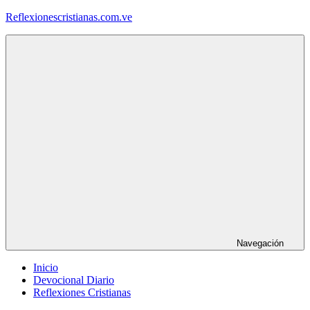
Saltar
Reflexionescristianas.com.ve
al
contenido
Reflexiones
Cristianas
y
Devocionales
Diarios
Navegación
Inicio
Devocional Diario
Reflexiones Cristianas