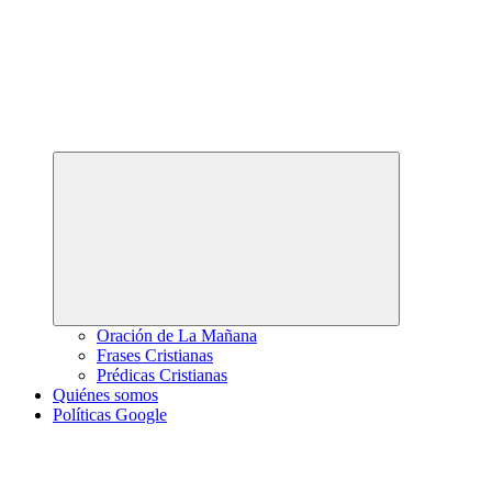
Abrir
el
menú
hijo
Oración de La Mañana
Frases Cristianas
Prédicas Cristianas
Quiénes somos
Políticas Google