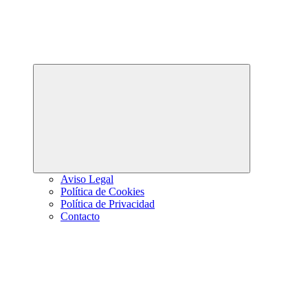
Abrir
el
menú
hijo
Aviso Legal
Política de Cookies
Política de Privacidad
Contacto