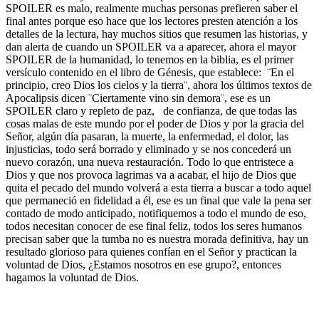
SPOILER es malo, realmente muchas personas prefieren saber el
final antes porque eso hace que los lectores presten atención a los
detalles de la lectura, hay muchos sitios que resumen las historias, y
dan alerta de cuando un SPOILER va a aparecer, ahora el mayor
SPOILER de la humanidad, lo tenemos en la biblia, es el primer
versículo contenido en el libro de Génesis, que establece: ¨En el
principio, creo Dios los cielos y la tierra¨, ahora los últimos textos de
Apocalipsis dicen ¨Ciertamente vino sin demora¨, ese es un
SPOILER claro y repleto de paz, de confianza, de que todas las
cosas malas de este mundo por el poder de Dios y por la gracia del
Señor, algún día pasaran, la muerte, la enfermedad, el dolor, las
injusticias, todo será borrado y eliminado y se nos concederá un
nuevo corazón, una nueva restauración. Todo lo que entristece a
Dios y que nos provoca lagrimas va a acabar, el hijo de Dios que
quita el pecado del mundo volverá a esta tierra a buscar a todo aquel
que permaneció en fidelidad a él, ese es un final que vale la pena ser
contado de modo anticipado, notifiquemos a todo el mundo de eso,
todos necesitan conocer de ese final feliz, todos los seres humanos
precisan saber que la tumba no es nuestra morada definitiva, hay un
resultado glorioso para quienes confían en el Señor y practican la
voluntad de Dios, ¿Estamos nosotros en ese grupo?, entonces
hagamos la voluntad de Dios.