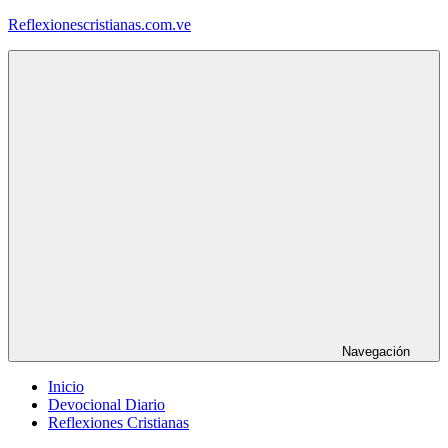
Saltar
Reflexionescristianas.com.ve
al
contenido
Reflexiones
Cristianas
y
Devocionales
Diarios
Navegación
Inicio
Devocional Diario
Reflexiones Cristianas