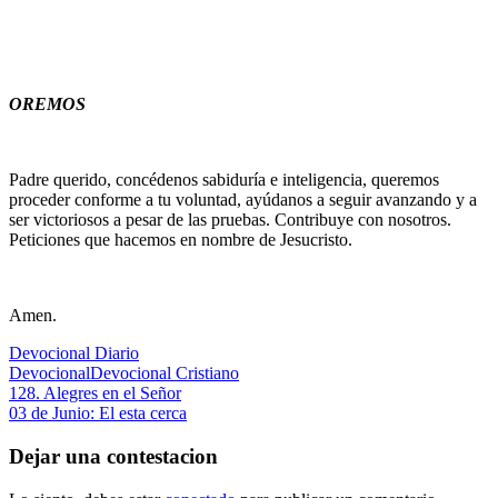
OREMOS
Padre querido, concédenos sabiduría e inteligencia, queremos
proceder conforme a tu voluntad, ayúdanos a seguir avanzando y a
ser victoriosos a pesar de las pruebas. Contribuye con nosotros.
Peticiones que hacemos en nombre de Jesucristo.
Amen.
Devocional Diario
Devocional
Devocional Cristiano
Navegación
Entrada
128. Alegres en el Señor
anterior:
Siguiente
03 de Junio: El esta cerca
de
entrada:
entradas
Dejar una contestacion