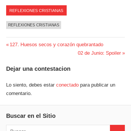
REFLEXIONES CRISTIANAS
REFLEXIONES CRISTIANAS
Navegación
Entrada
127. Huesos secos y corazón quebrantado
anterior:
Siguiente
02 de Junio: Spoiler
de
entrada:
entradas
Dejar una contestacion
Lo siento, debes estar
conectado
para publicar un
comentario.
Buscar en el Sitio
Buscar: