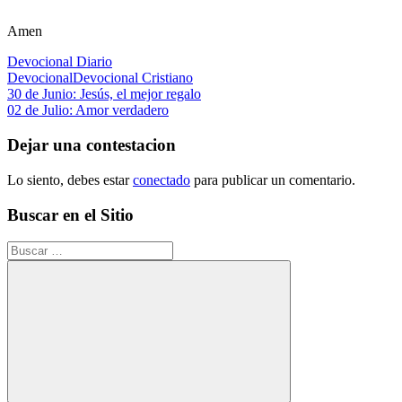
Amen
Devocional Diario
Devocional
Devocional Cristiano
Navegación
Entrada
30 de Junio: Jesús, el mejor regalo
anterior:
Siguiente
02 de Julio: Amor verdadero
de
entrada:
entradas
Dejar una contestacion
Lo siento, debes estar
conectado
para publicar un comentario.
Buscar en el Sitio
Buscar: