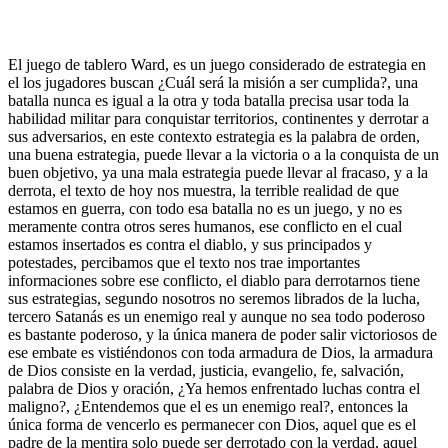
El juego de tablero Ward, es un juego considerado de estrategia en
el los jugadores buscan ¿Cuál será la misión a ser cumplida?, una
batalla nunca es igual a la otra y toda batalla precisa usar toda la
habilidad militar para conquistar territorios, continentes y derrotar a
sus adversarios, en este contexto estrategia es la palabra de orden,
una buena estrategia, puede llevar a la victoria o a la conquista de un
buen objetivo, ya una mala estrategia puede llevar al fracaso, y a la
derrota, el texto de hoy nos muestra, la terrible realidad de que
estamos en guerra, con todo esa batalla no es un juego, y no es
meramente contra otros seres humanos, ese conflicto en el cual
estamos insertados es contra el diablo, y sus principados y
potestades, percibamos que el texto nos trae importantes
informaciones sobre ese conflicto, el diablo para derrotarnos tiene
sus estrategias, segundo nosotros no seremos librados de la lucha,
tercero Satanás es un enemigo real y aunque no sea todo poderoso
es bastante poderoso, y la única manera de poder salir victoriosos de
ese embate es vistiéndonos con toda armadura de Dios, la armadura
de Dios consiste en la verdad, justicia, evangelio, fe, salvación,
palabra de Dios y oración, ¿Ya hemos enfrentado luchas contra el
maligno?, ¿Entendemos que el es un enemigo real?, entonces la
única forma de vencerlo es permanecer con Dios, aquel que es el
padre de la mentira solo puede ser derrotado con la verdad, aquel