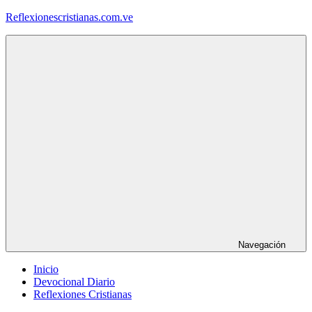
Saltar
Reflexionescristianas.com.ve
al
contenido
Reflexiones
Cristianas
y
Devocionales
Diarios
Navegación
Inicio
Devocional Diario
Reflexiones Cristianas