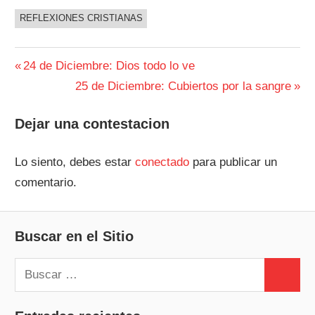
REFLEXIONES CRISTIANAS
Navegación
Entrada
24 de Diciembre: Dios todo lo ve
anterior:
Siguiente
25 de Diciembre: Cubiertos por la sangre
de
entrada:
entradas
Dejar una contestacion
Lo siento, debes estar
conectado
para publicar un
comentario.
Buscar en el Sitio
Buscar:
Buscar