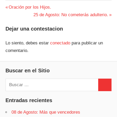
Navegación
Entrada
Oración por los Hijos.
anterior:
Siguiente
25 de Agosto: No cometerás adulterio.
de
entrada:
entradas
Dejar una contestacion
Lo siento, debes estar
conectado
para publicar un
comentario.
Buscar en el Sitio
Buscar:
Buscar
Entradas recientes
08 de Agosto: Más que vencedores