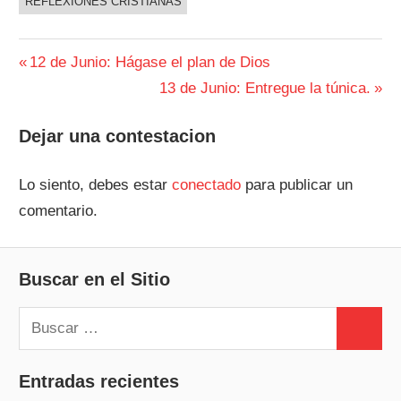
REFLEXIONES CRISTIANAS
Navegación
Entrada
12 de Junio: Hágase el plan de Dios
anterior:
Siguiente
13 de Junio: Entregue la túnica.
de
entrada:
entradas
Dejar una contestacion
Lo siento, debes estar
conectado
para publicar un
comentario.
Buscar en el Sitio
Buscar:
Buscar
Entradas recientes