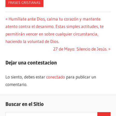
FRASES CRISTIANAS
Navegación
Entrada
Humíllate ante Dios, calma tu corazón y mantente
anterior:
atento contra el desanimo. Estas simples actitudes, te
de
permitirán vencer en sobre cualquier circunstancia,
entradas
haciendo la voluntad de Dios.
Siguiente
27 de Mayo: Silencio de Jesús.
entrada:
Dejar una contestacion
Lo siento, debes estar
conectado
para publicar un
comentario.
Buscar en el Sitio
Buscar: