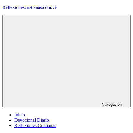
Saltar
Reflexionescristianas.com.ve
al
contenido
Reflexiones
Cristianas
y
Devocionales
Diarios
Navegación
Inicio
Devocional Diario
Reflexiones Cristianas