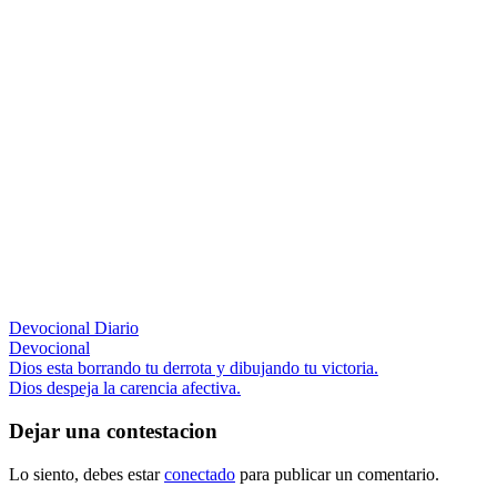
Devocional Diario
Devocional
Navegación
Entrada
Dios esta borrando tu derrota y dibujando tu victoria.
anterior:
Siguiente
Dios despeja la carencia afectiva.
de
entrada:
entradas
Dejar una contestacion
Lo siento, debes estar
conectado
para publicar un comentario.