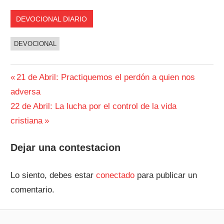
DEVOCIONAL DIARIO
DEVOCIONAL
Navegación
Entrada
21 de Abril: Practiquemos el perdón a quien nos
anterior:
adversa
de
Siguiente
22 de Abril: La lucha por el control de la vida
entradas
entrada:
cristiana
Dejar una contestacion
Lo siento, debes estar
conectado
para publicar un
comentario.