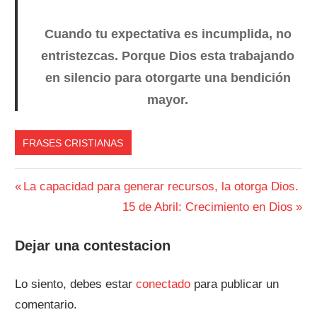
Cuando tu expectativa es incumplida, no
entristezcas. Porque Dios esta trabajando
en silencio para otorgarte una bendición
mayor.
FRASES CRISTIANAS
Navegación
Entrada
La capacidad para generar recursos, la otorga Dios.
anterior:
Siguiente
15 de Abril: Crecimiento en Dios
de
entrada:
entradas
Dejar una contestacion
Lo siento, debes estar
conectado
para publicar un
comentario.