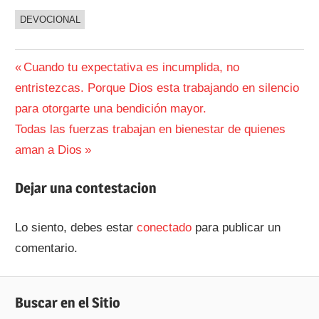
DEVOCIONAL
Navegación
Entrada
Cuando tu expectativa es incumplida, no
anterior:
entristezcas. Porque Dios esta trabajando en silencio
de
para otorgarte una bendición mayor.
entradas
Siguiente
Todas las fuerzas trabajan en bienestar de quienes
entrada:
aman a Dios
Dejar una contestacion
Lo siento, debes estar
conectado
para publicar un
comentario.
Buscar en el Sitio