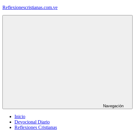
Saltar
Reflexionescristianas.com.ve
al
contenido
Reflexiones
Cristianas
y
Devocionales
Diarios
Navegación
Inicio
Devocional Diario
Reflexiones Cristianas