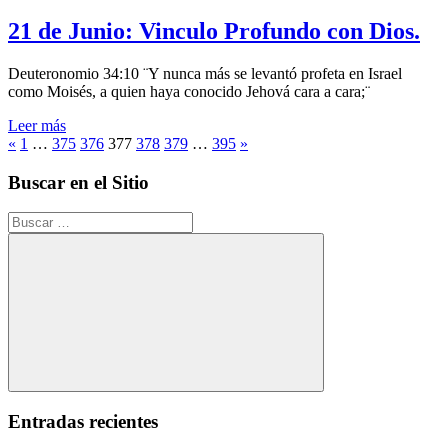
21 de Junio: Vinculo Profundo con Dios.
Deuteronomio 34:10 ¨Y nunca más se levantó profeta en Israel
como Moisés, a quien haya conocido Jehová cara a cara;¨
Leer más
Posts
Entradas
Siguientes
«
1
…
375
376
377
378
379
…
395
»
anteriores
entradas
pagination
Buscar en el Sitio
Buscar:
Buscar
Entradas recientes