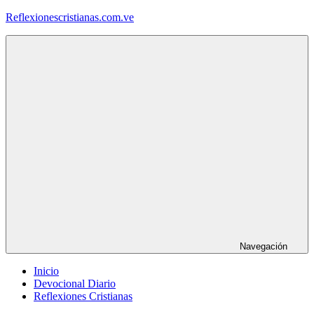
Saltar
Reflexionescristianas.com.ve
al
contenido
Reflexiones
Cristianas
y
Devocionales
Diarios
Navegación
Inicio
Devocional Diario
Reflexiones Cristianas