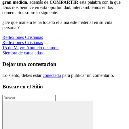
gran medida
, además de
COMPARTIR
esta palabra con la que
Dios nos bendice en esta oportunidad, intercambiemos en los
comentarios sobre lo siguiente:
¿De qué manera le ha tocado el alma este material en su vida
personal?
Reflexiones Cristianas
Reflexiones Cristianas
Navegación
Entrada
15 de Mayo: Anuncio de amor.
anterior:
Siguiente
Siembra de carcajadas
de
entrada:
entradas
Dejar una contestacion
Lo siento, debes estar
conectado
para publicar un comentario.
Buscar en el Sitio
Buscar: