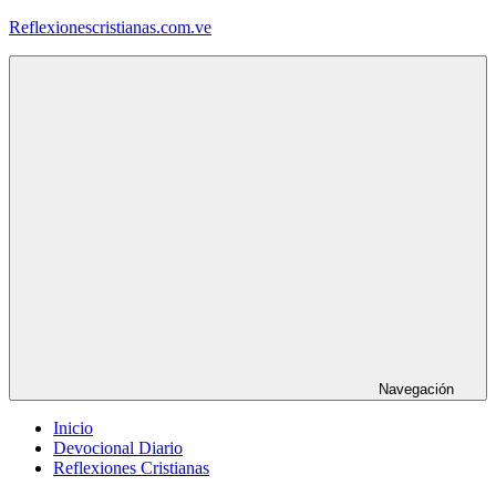
Saltar
Reflexionescristianas.com.ve
al
contenido
Reflexiones
Cristianas
y
Devocionales
Diarios
Navegación
Inicio
Devocional Diario
Reflexiones Cristianas