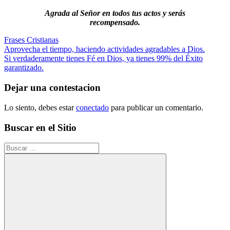
Agrada al Señor en todos tus actos y serás
recompensado.
Frases Cristianas
Navegación
Entrada
Aprovecha el tiempo, haciendo actividades agradables a Dios.
anterior:
Siguiente
Si verdaderamente tienes Fé en Dios, ya tienes 99% del Éxito
de
entrada:
garantizado.
entradas
Dejar una contestacion
Lo siento, debes estar
conectado
para publicar un comentario.
Buscar en el Sitio
Buscar: