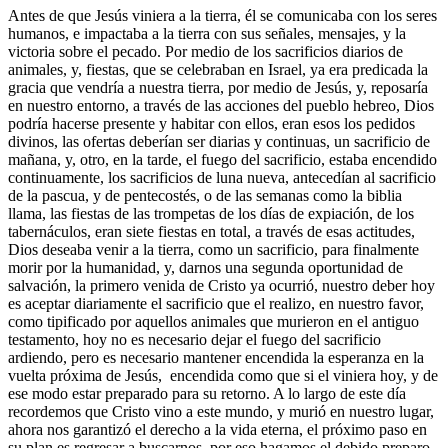
Antes de que Jesús viniera a la tierra, él se comunicaba con los seres
humanos, e impactaba a la tierra con sus señales, mensajes, y la
victoria sobre el pecado. Por medio de los sacrificios diarios de
animales, y, fiestas, que se celebraban en Israel, ya era predicada la
gracia que vendría a nuestra tierra, por medio de Jesús, y, reposaría
en nuestro entorno, a través de las acciones del pueblo hebreo, Dios
podría hacerse presente y habitar con ellos, eran esos los pedidos
divinos, las ofertas deberían ser diarias y continuas, un sacrificio de
mañana, y, otro, en la tarde, el fuego del sacrificio, estaba encendido
continuamente, los sacrificios de luna nueva, antecedían al sacrificio
de la pascua, y de pentecostés, o de las semanas como la biblia
llama, las fiestas de las trompetas de los días de expiación, de los
tabernáculos, eran siete fiestas en total, a través de esas actitudes,
Dios deseaba venir a la tierra, como un sacrificio, para finalmente
morir por la humanidad, y, darnos una segunda oportunidad de
salvación, la primero venida de Cristo ya ocurrió, nuestro deber hoy
es aceptar diariamente el sacrificio que el realizo, en nuestro favor,
como tipificado por aquellos animales que murieron en el antiguo
testamento, hoy no es necesario dejar el fuego del sacrificio
ardiendo, pero es necesario mantener encendida la esperanza en la
vuelta próxima de Jesús, encendida como que si el viniera hoy, y de
ese modo estar preparado para su retorno. A lo largo de este día
recordemos que Cristo vino a este mundo, y murió en nuestro lugar,
ahora nos garantizó el derecho a la vida eterna, el próximo paso en
su plan es regresar a buscarnos, por eso hagamos el debido preparo