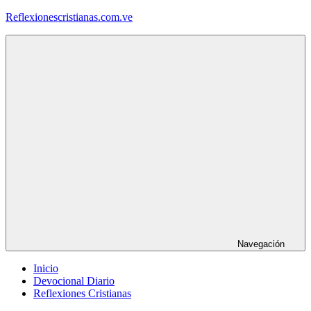
Saltar
Reflexionescristianas.com.ve
al
contenido
Reflexiones
Cristianas
y
Devocionales
Diarios
Navegación
Inicio
Devocional Diario
Reflexiones Cristianas