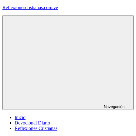
Saltar
Reflexionescristianas.com.ve
al
contenido
Reflexiones
Cristianas
y
Devocionales
Diarios
Navegación
Inicio
Devocional Diario
Reflexiones Cristianas