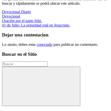
buscar y rápidamente se podrá ubicar este artículo.
Devocional Diario
Devocional
Navegación
Entrada
Oración por el parto feliz.
anterior:
Siguiente
01 de Julio: La seguridad está en Jesucristo.
de
entrada:
entradas
Dejar una contestacion
Lo siento, debes estar
conectado
para publicar un comentario.
Buscar en el Sitio
Buscar:
Buscar