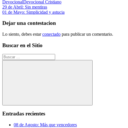
Devocional
Devocional Cristiano
Navegación
Entrada
29 de Abril: Sin mentiras
anterior:
Siguiente
01 de Mayo: Simplicidad y astucia
de
entrada:
entradas
Dejar una contestacion
Lo siento, debes estar
conectado
para publicar un comentario.
Buscar en el Sitio
Buscar:
Buscar
Entradas recientes
08 de Agosto: Más que vencedores