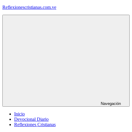
Saltar
Reflexionescristianas.com.ve
al
contenido
Reflexiones
Cristianas
y
Devocionales
Diarios
Navegación
Inicio
Devocional Diario
Reflexiones Cristianas