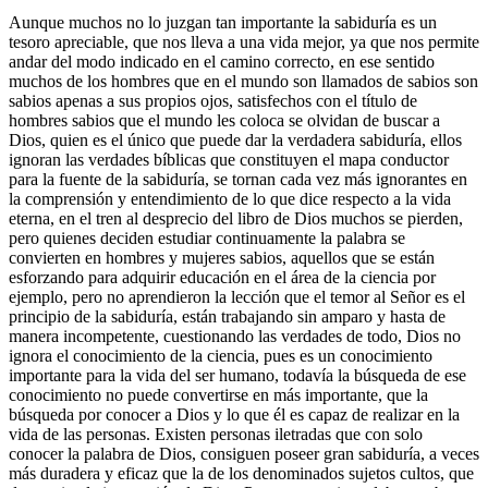
Aunque muchos no lo juzgan tan importante la sabiduría es un
tesoro apreciable, que nos lleva a una vida mejor, ya que nos permite
andar del modo indicado en el camino correcto, en ese sentido
muchos de los hombres que en el mundo son llamados de sabios son
sabios apenas a sus propios ojos, satisfechos con el título de
hombres sabios que el mundo les coloca se olvidan de buscar a
Dios, quien es el único que puede dar la verdadera sabiduría, ellos
ignoran las verdades bíblicas que constituyen el mapa conductor
para la fuente de la sabiduría, se tornan cada vez más ignorantes en
la comprensión y entendimiento de lo que dice respecto a la vida
eterna, en el tren al desprecio del libro de Dios muchos se pierden,
pero quienes deciden estudiar continuamente la palabra se
convierten en hombres y mujeres sabios, aquellos que se están
esforzando para adquirir educación en el área de la ciencia por
ejemplo, pero no aprendieron la lección que el temor al Señor es el
principio de la sabiduría, están trabajando sin amparo y hasta de
manera incompetente, cuestionando las verdades de todo, Dios no
ignora el conocimiento de la ciencia, pues es un conocimiento
importante para la vida del ser humano, todavía la búsqueda de ese
conocimiento no puede convertirse en más importante, que la
búsqueda por conocer a Dios y lo que él es capaz de realizar en la
vida de las personas. Existen personas iletradas que con solo
conocer la palabra de Dios, consiguen poseer gran sabiduría, a veces
más duradera y eficaz que la de los denominados sujetos cultos, que