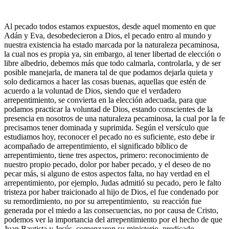
Al pecado todos estamos expuestos, desde aquel momento en que
Adán y Eva, desobedecieron a Dios, el pecado entro al mundo y
nuestra existencia ha estado marcada por la naturaleza pecaminosa,
la cual nos es propia ya, sin embargo, al tener libertad de elección o
libre albedrio, debemos más que todo calmarla, controlarla, y de ser
posible manejarla, de manera tal de que podamos dejarla quieta y
solo dedicarnos a hacer las cosas buenas, aquellas que estén de
acuerdo a la voluntad de Dios, siendo que el verdadero
arrepentimiento, se convierta en la elección adecuada, para que
podamos practicar la voluntad de Dios, estando conscientes de la
presencia en nosotros de una naturaleza pecaminosa, la cual por la fe
precisamos tener dominada y suprimida. Según el versículo que
estudiamos hoy, reconocer el pecado no es suficiente, esto debe ir
acompañado de arrepentimiento, el significado bíblico de
arrepentimiento, tiene tres aspectos, primero: reconocimiento de
nuestro propio pecado, dolor por haber pecado, y el deseo de no
pecar más, si alguno de estos aspectos falta, no hay verdad en el
arrepentimiento, por ejemplo, Judas admitió su pecado, pero le falto
tristeza por haber traicionado al hijo de Dios, el fue condenado por
su remordimiento, no por su arrepentimiento, su reacción fue
generada por el miedo a las consecuencias, no por causa de Cristo,
podemos ver la importancia del arrepentimiento por el hecho de que
Juan Bautista y Jesús, comenzaron su ministerio, predicado