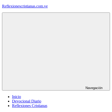
Saltar
Reflexionescristianas.com.ve
al
contenido
Reflexiones
Cristianas
y
Devocionales
Diarios
Navegación
Inicio
Devocional Diario
Reflexiones Cristianas