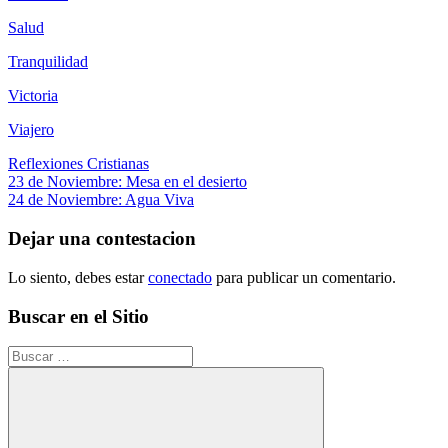
Salud
Tranquilidad
Victoria
Viajero
Reflexiones Cristianas
Navegación
Entrada
23 de Noviembre: Mesa en el desierto
anterior:
Siguiente
24 de Noviembre: Agua Viva
de
entrada:
entradas
Dejar una contestacion
Lo siento, debes estar
conectado
para publicar un comentario.
Buscar en el Sitio
Buscar: