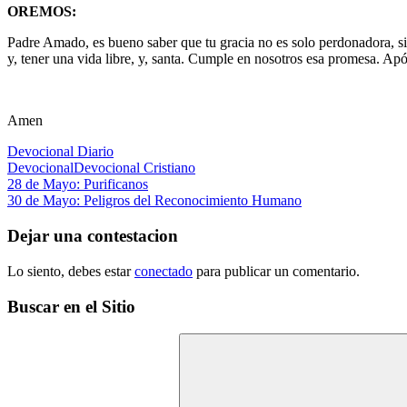
OREMOS:
Padre Amado, es bueno saber que tu gracia no es solo perdonadora, si
y, tener una vida libre, y, santa. Cumple en nosotros esa promesa. A
Amen
Devocional Diario
Devocional
Devocional Cristiano
Navegación
Entrada
28 de Mayo: Purificanos
anterior:
Siguiente
30 de Mayo: Peligros del Reconocimiento Humano
de
entrada:
entradas
Dejar una contestacion
Lo siento, debes estar
conectado
para publicar un comentario.
Buscar en el Sitio
Buscar: