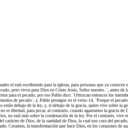
cuales el está escribiendo para la iglesia, para personas que ya conocen
ecado, pero vivos para Dios en Cristo Jesús, Señor nuestro. ¨, antes de
ertos para el pecado, por eso Pablo dice: ¨Ofrezcan entonces los miembr
entos de pecado¨, y, Pablo prosigue en el verso 14, ¨Porque el pecado no
 están debajo de la ley, y, si debajo de la gracia, quien vive sobre la 
no es libertad, para pecar, al contrario, cuando agarramos la gracia de 
os, no está más sobre la condenación de la ley. Por el contrario, vive 
el carácter de Dios, de la santidad de Dios, la cual nos cura del pecad
ado. Creamos, la transformación que hace Dios, en los corazones de aqu