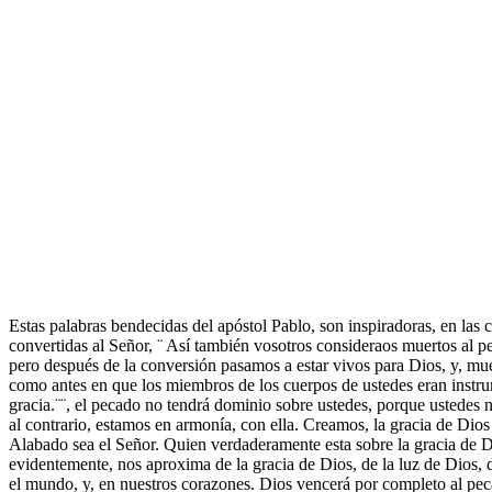
Estas palabras bendecidas del apóstol Pablo, son inspiradoras, en las 
convertidas al Señor, ¨ Así también vosotros consideraos muertos al p
pero después de la conversión pasamos a estar vivos para Dios, y, mu
como antes en que los miembros de los cuerpos de ustedes eran instrum
gracia.¨¨, el pecado no tendrá dominio sobre ustedes, porque ustedes no
al contrario, estamos en armonía, con ella. Creamos, la gracia de Dios 
Alabado sea el Señor. Quien verdaderamente esta sobre la gracia de Di
evidentemente, nos aproxima de la gracia de Dios, de la luz de Dios, d
el mundo, y, en nuestros corazones. Dios vencerá por completo al pec