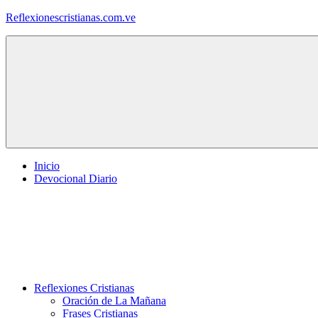
Saltar
Reflexionescristianas.com.ve
al
contenido
Reflexiones
Cristianas
y
Devocionales
Diarios
Inicio
Devocional Diario
Reflexiones Cristianas
Oración de La Mañana
Frases Cristianas