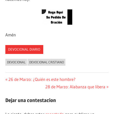
Amén
DEVOCIONAL DIARIO
DEVOCIONAL
DEVOCIONAL CRISTIANO
Navegación
Entrada
26 de Marzo: ¿Quién es este hombre?
anterior:
Siguiente
28 de Marzo: Alabanza que libera
de
entrada:
entradas
Dejar una contestacion