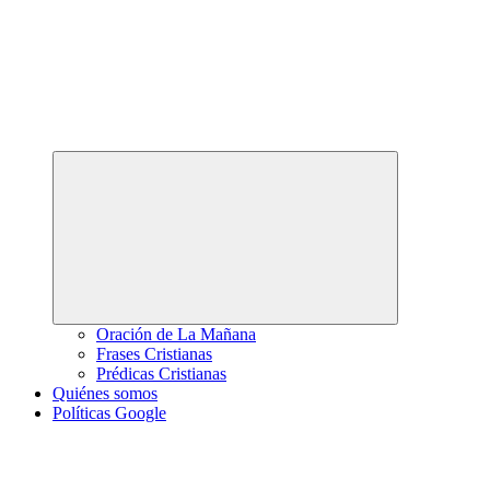
Abrir
el
menú
hijo
Oración de La Mañana
Frases Cristianas
Prédicas Cristianas
Quiénes somos
Políticas Google