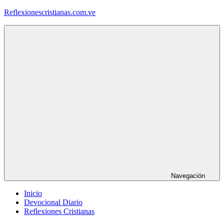
Saltar
Reflexionescristianas.com.ve
al
contenido
Reflexiones
Cristianas
y
Devocionales
Diarios
Navegación
Inicio
Devocional Diario
Reflexiones Cristianas