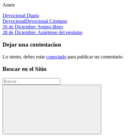
Amen
Devocional Diario
Devocional
Devocional Cristiano
Navegación
Entrada
26 de Diciembre: Somos libres
anterior:
Siguiente
28 de Diciembre: Apártense del egoísmo
de
entrada:
entradas
Dejar una contestacion
Lo siento, debes estar
conectado
para publicar un comentario.
Buscar en el Sitio
Buscar:
Buscar