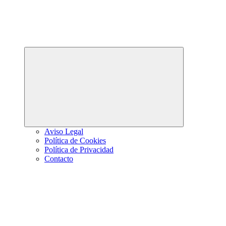
Abrir
el
menú
hijo
Aviso Legal
Política de Cookies
Política de Privacidad
Contacto