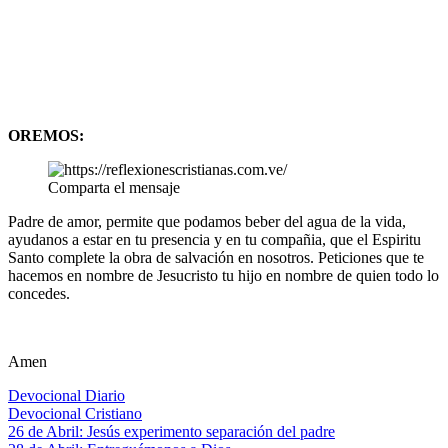
OREMOS:
Comparta el mensaje
Padre de amor, permite que podamos beber del agua de la vida,
ayudanos a estar en tu presencia y en tu compañia, que el Espiritu
Santo complete la obra de salvación en nosotros. Peticiones que te
hacemos en nombre de Jesucristo tu hijo en nombre de quien todo lo
concedes.
Amen
Devocional Diario
Devocional Cristiano
Navegación
Entrada
26 de Abril: Jesús experimento separación del padre