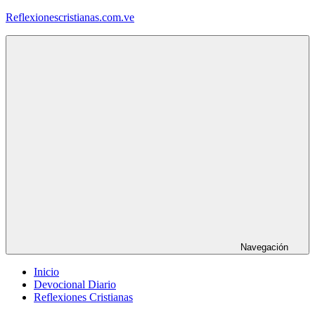
Saltar
Reflexionescristianas.com.ve
al
contenido
Reflexiones
Cristianas
y
Devocionales
Diarios
Navegación
Inicio
Devocional Diario
Reflexiones Cristianas