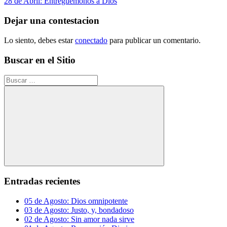
anterior:
Siguiente
28 de Abril: Entreguémonos a Dios
de
entrada:
entradas
Dejar una contestacion
Lo siento, debes estar
conectado
para publicar un comentario.
Buscar en el Sitio
Buscar:
Buscar
Entradas recientes
05 de Agosto: Dios omnipotente
03 de Agosto: Justo, y, bondadoso
02 de Agosto: Sin amor nada sirve