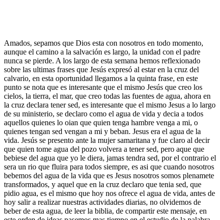
Amados, sepamos que Dios esta con nosotros en todo momento,
aunque el camino a la salvación es largo, la unidad con el padre
nunca se pierde. A los largo de esta semana hemos reflexionado
sobre las ultimas frases que Jesús expresó al estar en la cruz del
calvario, en esta oportunidad llegamos a la quinta frase, en este
punto se nota que es interesante que el mismo Jesús que creo los
cielos, la tierra, el mar, que creo todas las fuentes de agua, ahora en
la cruz declara tener sed, es interesante que el mismo Jesus a lo largo
de su ministerio, se declaro como el agua de vida y decia a todos
aquellos quienes lo oian que quien tenga hambre venga a mi, o
quienes tengan sed vengan a mi y beban. Jesus era el agua de la
vida. Jesús se presento ante la mujer samaritana y fue claro al decir
que quien tome agua del pozo volvera a tener sed, pero aque que
bebiese del agua que yo le diera, jamas tendra sed, por el contrario el
sera un rio que fluira para todos siempre, es asi que cuando nosotros
bebemos del agua de la vida que es Jesus nosotros somos plenamete
transformados, y aquel que en la cruz declaro que tenia sed, que
pidio agua, es el mismo que hoy nos ofrece el agua de vida, antes de
hoy salir a realizar nuestras actividades diarias, no olvidemos de
beber de esta agua, de leer la biblia, de compartir este mensaje, en
este orden de ideas pasemos mas tiempo en el estudio de la palabra,