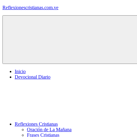
Saltar
Reflexionescristianas.com.ve
al
contenido
Reflexiones
Cristianas
y
Devocionales
Diarios
Inicio
Devocional Diario
Reflexiones Cristianas
Oración de La Mañana
Frases Cristianas