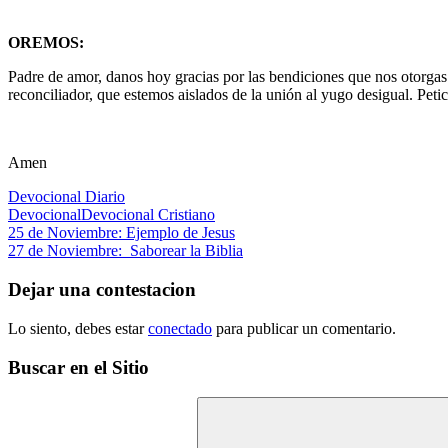
OREMOS:
Padre de amor, danos hoy gracias por las bendiciones que nos otorgas 
reconciliador, que estemos aislados de la unión al yugo desigual. Pet
Amen
Devocional Diario
Devocional
Devocional Cristiano
Navegación
Entrada
25 de Noviembre: Ejemplo de Jesus
anterior:
Siguiente
27 de Noviembre: Saborear la Biblia
de
entrada:
entradas
Dejar una contestacion
Lo siento, debes estar
conectado
para publicar un comentario.
Buscar en el Sitio
Buscar: